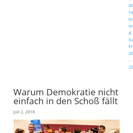
A
T
Ko
I
&
Da
P
2
–
2
Warum Demokratie nicht
einfach in den Schoß fällt
Juli 2, 2018