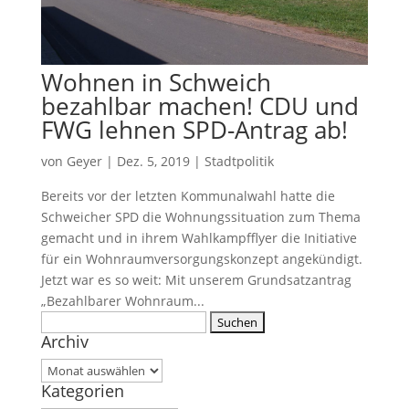
Wohnen in Schweich
bezahlbar machen! CDU und
FWG lehnen SPD-Antrag ab!
von
Geyer
|
Dez. 5, 2019
|
Stadtpolitik
Bereits vor der letzten Kommunalwahl hatte die
Schweicher SPD die Wohnungssituation zum Thema
gemacht und in ihrem Wahlkampfflyer die Initiative
für ein Wohnraum­versorgungs­konzept angekündigt.
Jetzt war es so weit: Mit unserem Grundsatzantrag
„Bezahlbarer Wohnraum...
Suche
Archiv
nach:
Archiv
Kategorien