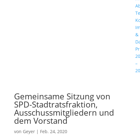
A
T
Ko
I
&
Da
P
2
–
2
Gemeinsame Sitzung von
SPD-Stadtratsfraktion,
Ausschussmitgliedern und
dem Vorstand
von
Geyer
|
Feb. 24, 2020